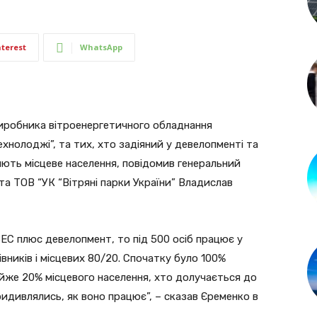
nterest
WhatsApp
виробника вітроенергетичного обладнання
хнолоджі”, та тих, хто задіяний у девелопменті та
яють місцеве населення, повідомив генеральний
а ТОВ “УК “Вітряні парки України” Владислав
ЕС плюс девелопмент, то під 500 осіб працює у
івників і місцевих 80/20. Спочатку було 100%
айже 20% місцевого населення, хто долучається до
ридивлялись, як воно працює”, – сказав Єременко в