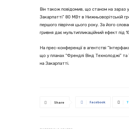
Він також повідомив, що станом на зараз у 
Закарпатті” 80 МВт в Нижньоворітській г
першого півріччя цього року. За його слов
гривня дає мультипликаційний ефект під 10
На прес-конференції в агентстві “Інтерфак
що у планах “Френдлі Вінд Технолоджі” та 
на Закарпатті.
Facebook
T
Share