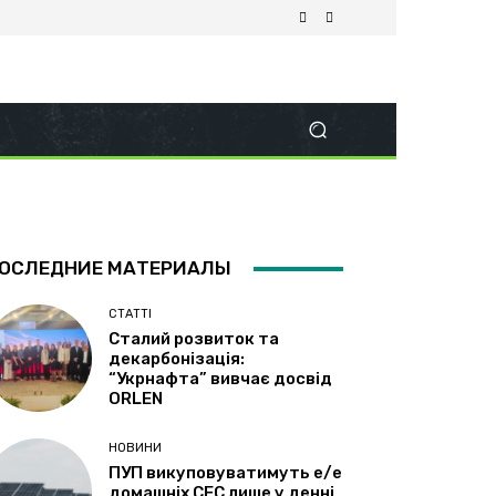
ОСЛЕДНИЕ МАТЕРИАЛЫ
СТАТТІ
Сталий розвиток та
декарбонізація:
“Укрнафта” вивчає досвід
ORLEN
НОВИНИ
ПУП викуповуватимуть е/е
домашніх СЕС лише у денні