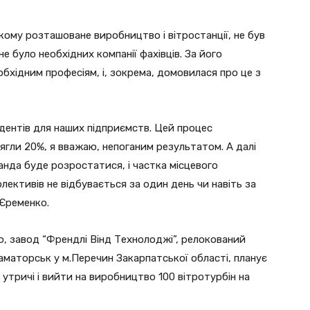
якому розташоване виробництво і вітростанції, не був
 було необхідних компанії фахівців. За його
еобхідним професіям, і, зокрема, домовилася про це з
удентів для наших підприємств. Цей процес
ягли 20%, я вважаю, непоганим результатом. А далі
анда буде розростатися, і частка місцевого
ективів не відбувається за один день чи навіть за
 Єременко.
ю, завод “Френдлі Вінд Технолоджі”, релокований
раматорськ у м.Перечин Закарпатської області, планує
утричі і вийти на виробництво 100 вітротурбін на