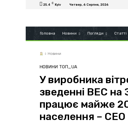
C
25.4
Kyiv
Четвер, 6 Серпня, 2026
Головна
Новини
Погляди
Статті
Новини
НОВИНИ
ТОП_UA
У виробника вітр
зведенні ВЕС на 
працює майже 20
населення – СЕО