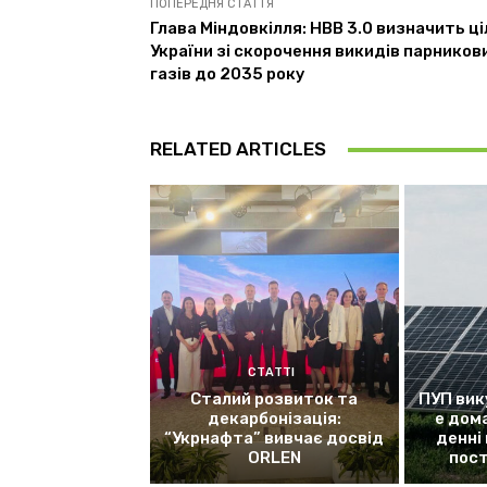
ПОПЕРЕДНЯ СТАТТЯ
Глава Міндовкілля: НВВ 3.0 визначить ці
України зі скорочення викидів парников
газів до 2035 року
RELATED ARTICLES
СТАТТІ
Сталий розвиток та
ПУП вик
декарбонізація:
е дом
“Укрнафта” вивчає досвід
денні
ORLEN
пос