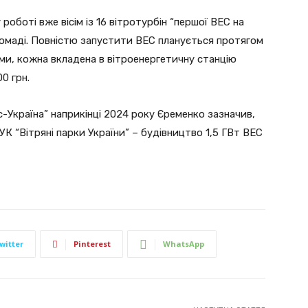
роботі вже вісім із 16 вітротурбін “першої ВЕС на
ромаді. Повністю запустити ВЕС планується протягом
ами, кожна вкладена в вітроенергетичну станцію
0 грн.
с-Україна” наприкінці 2024 року Єременко зазначив,
УК “Вітряні парки України” – будівництво 1,5 ГВт ВЕС
witter
Pinterest
WhatsApp