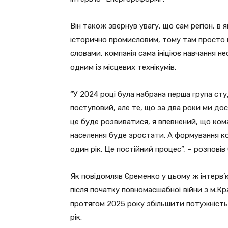
Він також звернув увагу, що сам регіон, в 
історично промисловим, тому там просто не
словами, компанія сама ініціює навчання н
одним із місцевих технікумів.
“У 2024 році була набрана перша група ст
поступовий, але те, що за два роки ми дос
це буде розвиватися, я впевнений, що ком
населення буде зростати. А формування кол
один рік. Це постійний процес”, – розповів
Як повідомляв Єременко у цьому ж інтерв’
після початку повномасшабної війни з м.К
протягом 2025 року збільшити потужність 
рік.