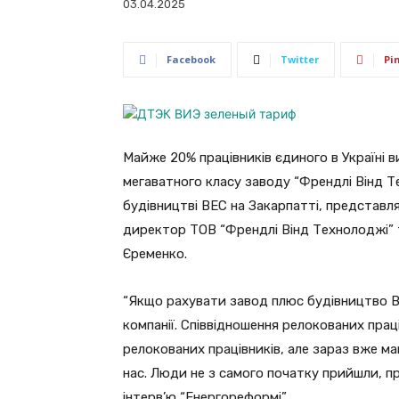
03.04.2025
Facebook
Twitter
Pi
Майже 20% працівників єдиного в Україні 
мегаватного класу заводу “Френдлі Вінд Те
будівництві ВЕС на Закарпатті, представл
директор ТОВ “Френдлі Вінд Технолоджі” т
Єременко.
“Якщо рахувати завод плюс будівництво В
компанії. Співвідношення релокованих прац
релокованих працівників, але зараз вже м
нас. Люди не з самого початку прийшли, п
інтерв’ю “Енергореформі”.