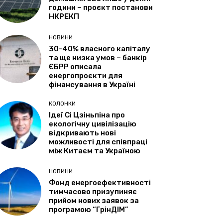
години – проєкт постанови
НКРЕКП
НОВИНИ
30-40% власного капіталу
та ще низка умов – банкір
ЄБРР описала
енергопроєкти для
фінансування в Україні
КОЛОНКИ
Ідеї Сі Цзіньпіна про
екологічну цивілізацію
відкривають нові
можливості для співпраці
між Китаєм та Україною
НОВИНИ
Фонд енергоефективності
тимчасово призупиняє
прийом нових заявок за
програмою “ГрінДІМ”