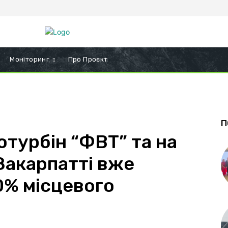
Моніторинг
Про Проєкт
П
отурбін “ФВТ” та на
Закарпатті вже
% місцевого