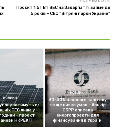
НАСТУПНА СТАТТЯ
ль
Проєкт 1,5 ГВт ВЕС на Закарпатті займе до
их
5 років – СЕО “Вітряні парки України”
НОВИНИ
НОВИНИ
30-40% власного капіталу
уповуватимуть е/
та ще низка умов – банкір
ашніх СЕС лише у
ЄБРР описала
 години – проєкт
енергопроєкти для
танови НКРЕКП
фінансування в Україні