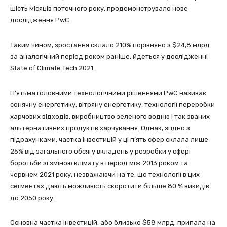
шість місяців поточного року, продемонструвало нове
дослідження PwC.
Таким чином, зростання склало 210% порівняно з $24,8 млрд
за аналогічний період роком раніше, йдеться у дослідженні
State of Climate Tech 2021.
П’ятьма головними технологічними рішеннями PwC називає
сонячну енергетику, вітряну енергетику, технології переробки
харчових відходів, виробництво зеленого водню і так званих
альтернативних продуктів харчування. Однак, згідно з
підрахунками, частка інвестицій у ці п’ять сфер склала лише
25% від загального обсягу вкладень у розробки у сфері
боротьби зі зміною клімату в період між 2013 роком та
червнем 2021 року, незважаючи на те, що технології в цих
сегментах дають можливість скоротити більше 80 % викидів
до 2050 року.
Основна частка інвестицій, або близько $58 млрд, припала на