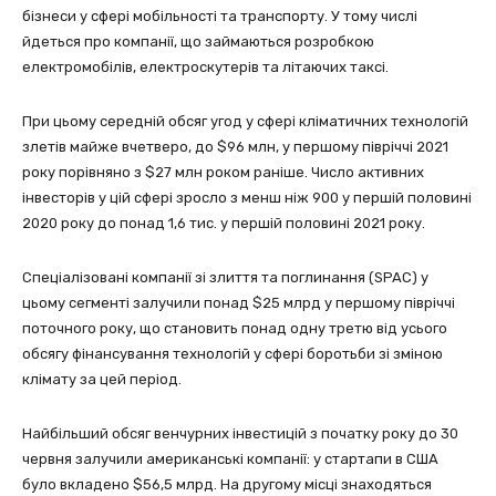
бізнеси у сфері мобільності та транспорту. У тому числі
йдеться про компанії, що займаються розробкою
електромобілів, електроскутерів та літаючих таксі.
При цьому середній обсяг угод у сфері кліматичних технологій
злетів майже вчетверо, до $96 млн, у першому півріччі 2021
року порівняно з $27 млн роком раніше. Число активних
інвесторів у цій сфері зросло з менш ніж 900 у першій половині
2020 року до понад 1,6 тис. у першій половині 2021 року.
Спеціалізовані компанії зі злиття та поглинання (SPAC) у
цьому сегменті залучили понад $25 млрд у першому півріччі
поточного року, що становить понад одну третю від усього
обсягу фінансування технологій у сфері боротьби зі зміною
клімату за цей період.
Найбільший обсяг венчурних інвестицій з початку року до 30
червня залучили американські компанії: у стартапи в США
було вкладено $56,5 млрд. На другому місці знаходяться