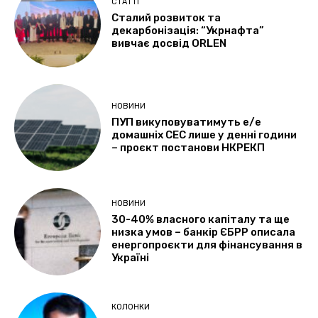
СТАТТІ
Сталий розвиток та
декарбонізація: “Укрнафта”
вивчає досвід ORLEN
НОВИНИ
ПУП викуповуватимуть е/е
домашніх СЕС лише у денні години
– проєкт постанови НКРЕКП
НОВИНИ
30-40% власного капіталу та ще
низка умов – банкір ЄБРР описала
енергопроєкти для фінансування в
Україні
КОЛОНКИ