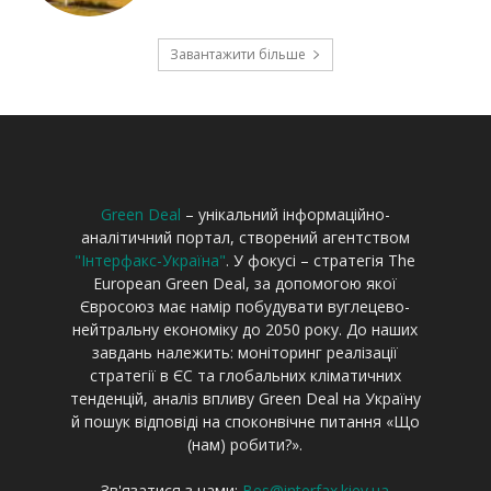
Green Deal
– унікальний інформаційно-
аналітичний портал, створений агентством
"Інтерфакс-Україна"
. У фокусі – стратегія The
European Green Deal, за допомогою якої
Євросоюз має намір побудувати вуглецево-
нейтральну економіку до 2050 року. До наших
завдань належить: моніторинг реалізації
стратегії в ЄС та глобальних кліматичних
тенденцій, аналіз впливу Green Deal на Україну
й пошук відповіді на споконвічне питання «Що
(нам) робити?».
Зв'язатися з нами:
Bes@interfax.kiev.ua