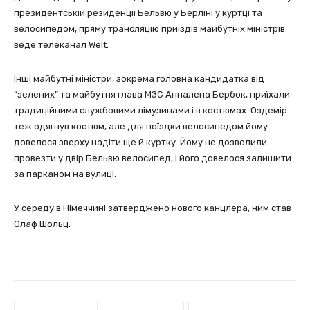
президентській резиденції Бельвю у Берліні у куртці та
велосипедом, пряму трансляцію приїздів майбутніх міністрів
веде телеканал Welt.
Інші майбутні міністри, зокрема головна кандидатка від
“зелених” та майбутня глава МЗС Анналена Бербок, приїхали
традиційними службовими лімузинами і в костюмах. Оздемір
теж одягнув костюм, але для поїздки велосипедом йому
довелося зверху надіти ще й куртку. Йому не дозволили
провезти у двір Бельвю велосипед, і його довелося залишити
за парканом на вулиці.
У середу в Німеччині затверджено нового канцлера, ним став
Олаф Шольц.