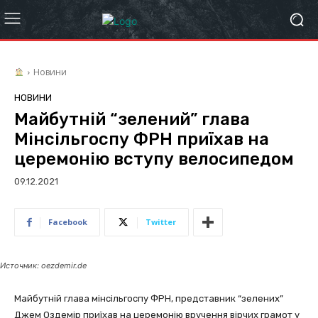
Новини
НОВИНИ
Майбутній “зелений” глава
Мінсільгоспу ФРН приїхав на
церемонію вступу велосипедом
09.12.2021
Facebook
Twitter
Источник: oezdemir.de
Майбутній глава мінсільгоспу ФРН, представник “зелених”
Джем Оздемір приїхав на церемонію вручення вірчих грамот у