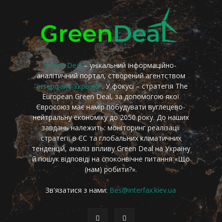
Green Deal
– унікальний інформаційно-
аналітичний портал, створений агентством
"Інтерфакс-Україна"
. У фокусі – стратегія The
European Green Deal, за допомогою якої
Євросоюз має намір побудувати вуглецево-
нейтральну економіку до 2050 року. До наших
завдань належить: моніторинг реалізації
стратегії в ЄС та глобальних кліматичних
тенденцій, аналіз впливу Green Deal на Україну
й пошук відповіді на споконвічне питання «Що
(нам) робити?».
Зв'язатися з нами:
Bes@interfax.kiev.ua