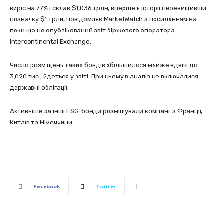
виріс на 77% і склав $1,036 трлн, вперше в історії перевищивши
позначку $1 трлн, повідомляє MarketWatch з посиланням на
поки що не опублікований звіт біржового оператора
Intercontinental Exchange.
Число розміщень таких бондів збільшилося майже вдвічі до
3,020 тис., йдеться у звіті. При цьому в аналіз не включалися
державні облігації.
Активніше за інші ESG-бонди розміщували компанії з Франції,
Китаю та Німеччини.
Facebook
Twitter