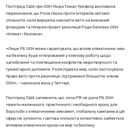
Постпред США при ООН Лінда Томас-Грінфілд висловила
переконання, що Росія пішла проти інтересів світової
спільноти, коли вирішила накласти вето на внесений
Ірландією та Нігером проект резолюції Ради Безпеки ООН
«Клімат і безпека».
«Лише РБ ООН може гарантувати, що вплив кліматичних змін
на безпеку буде інтегрований у ключову роботу щодо
запобігання та пом’якшення конфліктів, миротворчості та
гуманітарної допомоги. Росія підвела мир, коли застосувала
право вето проти резолюції, підтриманої більшістю членів
ООН», – написала вона у Твіттері.
Постпред США запевнила, що, хоча РФ не дала РБ ООН
«вжити маленького, практичного і необхідного кроку для
боротьби з кліматичними змінами», глобальну кампанію в цій
сфері не зупинити, і світова спільнота колективно займеться
впливом кліматичної кризи на мир та безпеку.