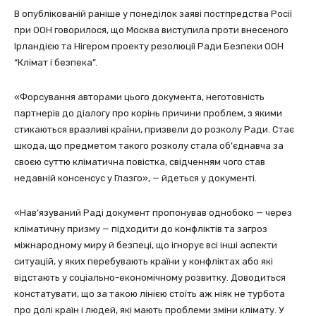
В опублікованій раніше у понеділок заяві постпредства Росії
при ООН говорилося, що Москва виступила проти внесеного
Ірландією та Нігером проекту резолюції Ради Безпеки ООН
“Клімат і безпека”.
«Форсування авторами цього документа, неготовність
партнерів до діалогу про корінь причини проблем, з якими
стикаються вразливі країни, призвели до розколу Ради. Стає
шкода, що предметом такого розколу стала об’єднавча за
своєю суттю кліматична повістка, свідченням чого став
недавній консенсус у Глазго», — йдеться у документі.
«Нав’язуваний Раді документ пропонував однобоко — через
кліматичну призму — підходити до конфліктів та загроз
міжнародному миру й безпеці, що ігнорує всі інші аспекти
ситуацій, у яких перебувають країни у конфліктах або які
відстають у соціально-економічному розвитку. Доводиться
констатувати, що за такою лінією стоїть аж ніяк не турбота
про долі країн і людей, які мають проблеми зміни клімату. У