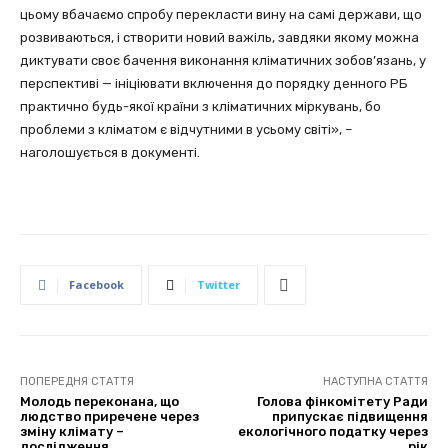
цьому вбачаємо спробу перекласти вину на самі держави, що
розвиваються, і створити новий важіль, завдяки якому можна
диктувати своє бачення виконання кліматичних зобов’язань, у
перспективі — ініціювати включення до порядку денного РБ
практично будь-якої країни з кліматичних міркувань, бо
проблеми з кліматом є відчутними в усьому світі», –
наголошується в документі.
Facebook
Twitter
ПОПЕРЕДНЯ СТАТТЯ
НАСТУПНА СТАТТЯ
Молодь переконана, що
Голова фінкомітету Ради
людство приречене через
припускає підвищення
зміну клімату –
екологічного податку через
дослідження
рік