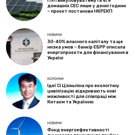
ПУП викуповуватимуть е/е
домашніх СЕС лише у денні години
– проєкт постанови НКРЕКП
НОВИНИ
30-40% власного капіталу та ще
низка умов – банкір ЄБРР описала
енергопроєкти для фінансування в
Україні
КОЛОНКИ
Ідеї Сі Цзіньпіна про екологічну
цивілізацію відкривають нові
можливості для співпраці між
Китаєм та Україною
НОВИНИ
Фонд енергоефективності