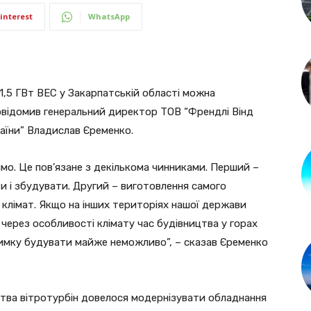
interest
WhatsApp
1,5 ГВт ВЕС у Закарпатській області можна
 повідомив генеральний директор ТОВ “Френдлі Вінд
раїни” Владислав Єременко.
ємо. Це пов’язане з декількома чинниками. Перший –
и і збудувати. Другий – виготовлення самого
 клімат. Якщо на інших територіях нашої держави
через особливості клімату час будівництва у горах
зимку будувати майже неможливо”, – сказав Єременко
цтва вітротурбін довелося модернізувати обладнання