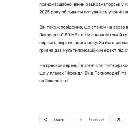
повномасшабної війни з м.Краматорськ у м
2025 року збільшити потужність утричі і в
Він також повідомив, що станом на зараз в 
Закарпатті” 80 МВт в Нижньоворітській г
першого півріччя цього року. За його слов
гривня дає мультипликаційний ефект під с
На пресконференції в агентстві “Інтерфакс
що у планах “Френдлі Вінд Технолоджі” та 
на Закарпатті.
Facebook
Share