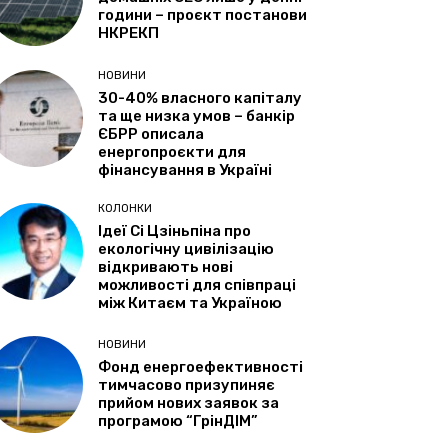
години – проєкт постанови
НКРЕКП
НОВИНИ
30-40% власного капіталу
та ще низка умов – банкір
ЄБРР описала
енергопроєкти для
фінансування в Україні
КОЛОНКИ
Ідеї Сі Цзіньпіна про
екологічну цивілізацію
відкривають нові
можливості для співпраці
між Китаєм та Україною
НОВИНИ
Фонд енергоефективності
тимчасово призупиняє
прийом нових заявок за
програмою “ГрінДІМ”