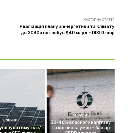
НАСТУПНА СТАТТЯ
Реалізація плану з енергетики та клімату
до 2030р потребує $40 млрд – DIXI Group
НОВИНИ
НОВИНИ
30-40% власного капіталу
уповуватимуть е/
та ще низка умов – банкір
ашніх СЕС лише у
ЄБРР описала