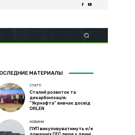
ОСЛЕДНИЕ МАТЕРИАЛЫ
СТАТТІ
Сталий розвиток та
декарбонізація:
“Укрнафта” вивчає досвід
ORLEN
НОВИНИ
ПУП викуповуватимуть е/е
домашніх СЕС лише у денні