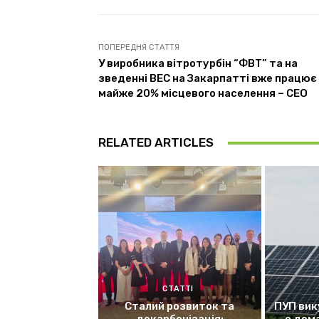
ПОПЕРЕДНЯ СТАТТЯ
У виробника вітротурбін “ФВТ” та на
зведенні ВЕС на Закарпатті вже працює
майже 20% місцевого населення – СЕО
RELATED ARTICLES
СТАТТІ
Сталий розвиток та
ПУП вик
декарбонізація:
е дом