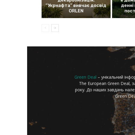
“Укрнафта” вивчає досвід
денні
ORLEN
пос
Green Deal
– унікальний інфо
The European Green Deal, 
року. До наших завдань належ
Green Dea