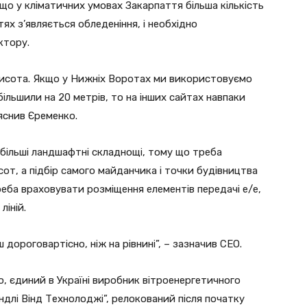
 що у кліматичних умовах Закарпаття більша кількість
тях з’являється обледеніння, і необхідно
ктору.
 висота. Якщо у Нижніх Воротах ми використовуємо
більшили на 20 метрів, то на інших сайтах навпаки
ояснив Єременко.
 більші ландшафтні складнощі, тому що треба
сот, а підбір самого майданчика і точки будівництва
реба враховувати розміщення елементів передачі е/е,
ліній.
 дороговартісно, ніж на рівнині”, – зазначив СЕО.
ю, єдиний в Україні виробник вітроенергетичного
длі Вінд Технолоджі”, релокований після початку