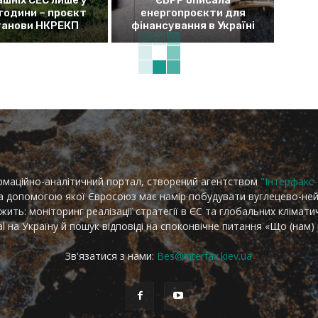
 години – проєкт
енергопроєкти для
танови НКРЕКП
фінансування в Україні
рмаційно-аналітичний портал, створений агентством
"Інтерфакс-
за допомогою якої Євросоюз має намір побудувати вуглецево-не
ить: моніторинг реалізації стратегії в ЄС та глобальних клімати
l на Україну й пошук відповіді на споконвічне питання «Що (нам)
Зв'язатися з нами:
Bes@interfax.kiev.ua