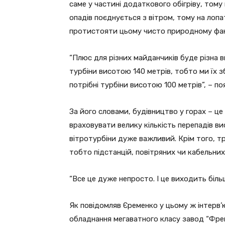
саме у частині додаткового обігріву, тому
опадів поєднується з вітром, тому на лопа
протистояти цьому чисто природному фа
“Плюс для різних майданчиків буде різна
турбіни висотою 140 метрів, тобто ми їх з
потрібні турбіни висотою 100 метрів”, – п
За його словами, будівництво у горах – це
враховувати велику кількість перепадів ви
вітротурбіни дуже важливий. Крім того, т
тобто підстанцій, повітряних чи кабельних 
“Все це дуже непросто. І це виходить більш
Як повідомляв Єременко у цьому ж інтерв’
обладнання мегаватного класу завод “Френ