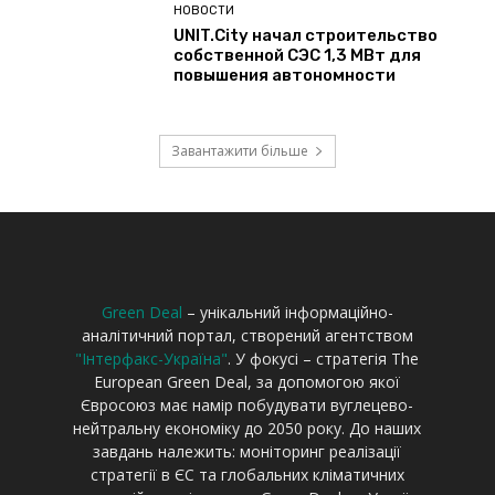
Green Deal
– унікальний інформаційно-
аналітичний портал, створений агентством
"Інтерфакс-Україна"
. У фокусі – стратегія The
European Green Deal, за допомогою якої
Євросоюз має намір побудувати вуглецево-
нейтральну економіку до 2050 року. До наших
завдань належить: моніторинг реалізації
стратегії в ЄС та глобальних кліматичних