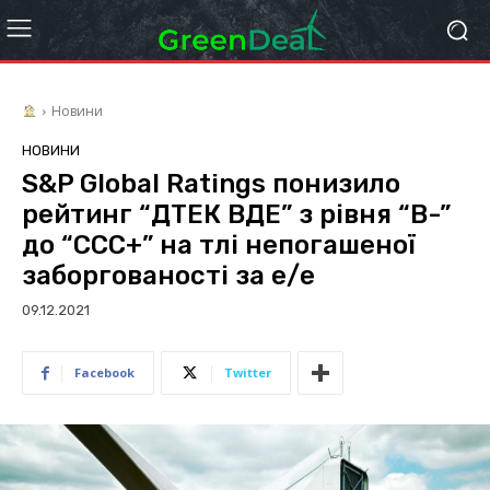
Новини
НОВИНИ
S&P Global Ratings понизило
рейтинг “ДТЕК ВДЕ” з рівня “B-”
до “CCC+” на тлі непогашеної
заборгованості за е/е
09.12.2021
Facebook
Twitter