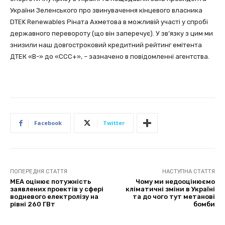
України Зеленського про звинувачення кінцевого власника
DTEK Renewables Ріната Ахметова в можливій участі у спробі
державного перевороту (що він заперечує). У зв’язку з цим ми
знизили наш довгостроковий кредитний рейтинг емітента
ДТЕК «B-» до «CCC+», – зазначено в повідомленні агентства.
Facebook
Twitter
ПОПЕРЕДНЯ СТАТТЯ
НАСТУПНА СТАТТЯ
МЕА оцінює потужність
Чому ми недооцінюємо
заявлених проектів у сфері
кліматичні зміни в Україні
водневого електролізу на
та до чого тут метанові
рівні 260 ГВт
бомби