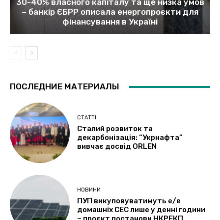
30-40% власного капіталу та ще низка умов
– банкір ЄБРР описала енергопроєкти для
фінансування в Україні
ПОСЛЕДНИЕ МАТЕРИАЛЫ
СТАТТІ
Сталий розвиток та
декарбонізація: “Укрнафта”
вивчає досвід ORLEN
НОВИНИ
ПУП викуповуватимуть е/е
домашніх СЕС лише у денні години
– проєкт постанови НКРЕКП