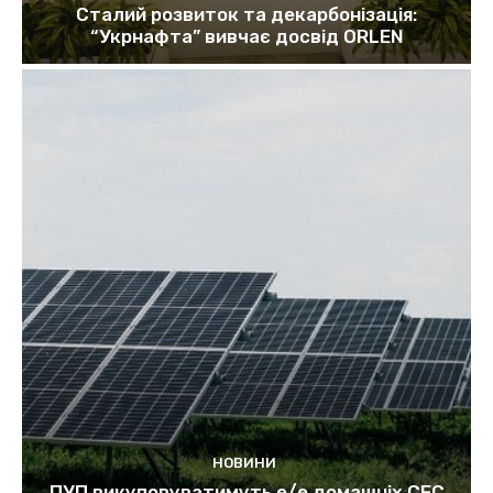
Сталий розвиток та декарбонізація:
“Укрнафта” вивчає досвід ORLEN
НОВИНИ
ПУП викуповуватимуть е/е домашніх СЕС