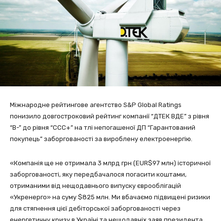
Міжнародне рейтингове агентство S&P Global Ratings
понизило довгостроковий рейтинг компанії “ДТЕК ВДЕ” з рівня
“B-” до рівня “CCC+” на тлі непогашеної ДП “Гарантований
покупець” заборгованості за вироблену електроенергію.
«Компанія ще не отримала 3 млрд грн (EUR$97 млн) історичної
заборгованості, яку передбачалося погасити коштами,
отриманими від нещодавнього випуску єврооблігацій
«Укренерго» на суму $825 млн. Ми вбачаємо підвищені ризики
для стягнення цієї дебіторської заборгованості через
енергетичну кризу в Україні та нещодавніх заяв президента