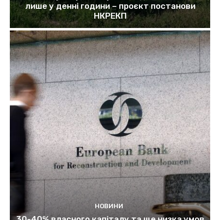
лише у денні години – проєкт постанови
НКРЕКП
НОВИНИ
30-40% власного капіталу та ще низка умов