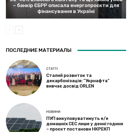
– банкір ЄБРР описала енергопроєкти для
фінансування в Україні
ПОСЛЕДНИЕ МАТЕРИАЛЫ
СТАТТІ
Сталий розвиток та
декарбонізація: “Укрнафта”
вивчає досвід ORLEN
НОВИНИ
ПУП викуповуватимуть е/е
домашніх СЕС лише у денні години
– проєкт постанови НКРЕКП