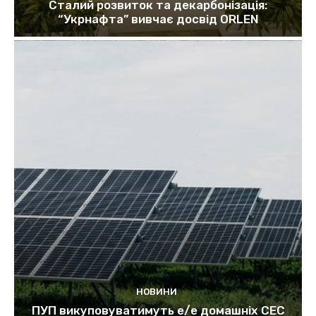
Сталий розвиток та декарбонізація:
“Укрнафта” вивчає досвід ORLEN
НОВИНИ
ПУП викуповуватимуть е/е домашніх СЕС