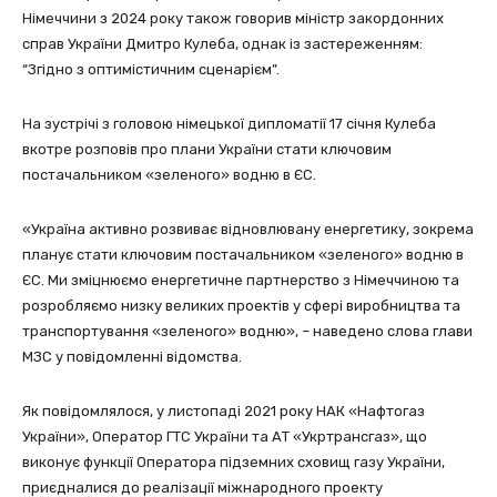
Німеччини з 2024 року також говорив міністр закордонних
справ України Дмитро Кулеба, однак із застереженням:
“Згідно з оптимістичним сценарієм”.
На зустрічі з головою німецької дипломатії 17 січня Кулеба
вкотре розповів про плани України стати ключовим
постачальником «зеленого» водню в ЄС.
«Україна активно розвиває відновлювану енергетику, зокрема
планує стати ключовим постачальником «зеленого» водню в
ЄС. Ми зміцнюємо енергетичне партнерство з Німеччиною та
розробляємо низку великих проектів у сфері виробництва та
транспортування «зеленого» водню», – наведено слова глави
МЗС у повідомленні відомства.
Як повідомлялося, у листопаді 2021 року НАК «Нафтогаз
України», Оператор ГТС України та АТ «Укртрансгаз», що
виконує функції Оператора підземних сховищ газу України,
приєдналися до реалізації міжнародного проекту