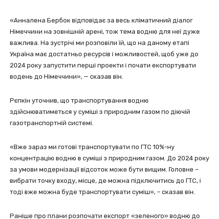
«Анналена Бербок відповідає за весь кліматичний діалог
Німеччини на зовнішній арені, тож тема водню для неї дуже
важлива. На зустрічі ми розповіли їй, що на даному етапі
Україна має достатньо ресурсів і можливостей, щоб уже до
2024 року запустити перші проекти і почати експортувати
водень до Німеччини», — сказав він.
Рєпкін уточнив, що транспортування водню
здійснюватиметься у суміші з природним газом по діючій
газотранспортній системі.
«Вже зараз ми готові транспортувати по ГТС 10%-ну
концентрацію водню в суміші з природним газом. До 2024 року
за умови модернізації відсоток може бути вищим. Головне –
вибрати точку входу, місце, де можна підключитись до ГТС, і
тоді вже можна буде транспортувати суміш», – сказав він.
Раніше про плани розпочати експорт «зеленого» водню до