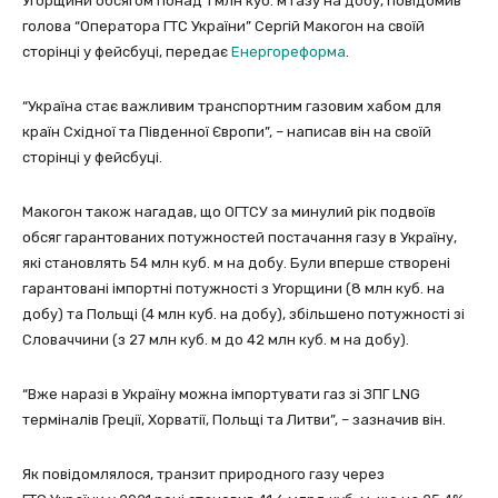
Угорщини обсягом понад 1 млн куб. м газу на добу, повідомив
голова “Оператора ГТС України” Сергій Макогон на своїй
сторінці у фейсбуці, передає
Енергореформа
.
“Україна стає важливим транспортним газовим хабом для
країн Східної та Південної Європи”, – написав він на своїй
сторінці у фейсбуці.
Макогон також нагадав, що ОГТСУ за минулий рік подвоїв
обсяг гарантованих потужностей постачання газу в Україну,
які становлять 54 млн куб. м на добу. Були вперше створені
гарантовані імпортні потужності з Угорщини (8 млн куб. на
добу) та Польщі (4 млн куб. на добу), збільшено потужності зі
Словаччини (з 27 млн куб. м до 42 млн куб. м на добу).
“Вже наразі в Україну можна імпортувати газ зі ЗПГ LNG
терміналів Греції, Хорватії, Польщі та Литви”, – зазначив він.
Як повідомлялося, транзит природного газу через