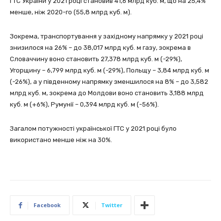
ГТС України у 2021 році становив 41,6 млрд куб. м, що на 25,4%
менше, ніж 2020-го (55,8 млрд куб. м).
Зокрема, транспортування у західному напрямку у 2021 році
знизилося на 26% – до 38,017 млрд куб. м газу, зокрема в
Словаччину воно становить 27,378 млрд куб. м (-29%),
Угорщину – 6,799 млрд куб. м (-29%), Польщу – 3,84 млрд куб. м
(-26%), а у південному напрямку зменшилося на 8% – до 3,582
млрд куб. м, зокрема до Молдови воно становить 3,188 млрд
куб. м (+6%), Румунії – 0,394 млрд куб. м (-56%).
Загалом потужності української ГТС у 2021 році було
використано менше ніж на 30%.
Facebook
Twitter