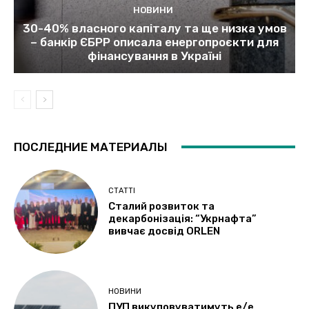
НОВИНИ
30-40% власного капіталу та ще низка умов
– банкір ЄБРР описала енергопроєкти для
фінансування в Україні
ПОСЛЕДНИЕ МАТЕРИАЛЫ
СТАТТІ
Сталий розвиток та
декарбонізація: “Укрнафта”
вивчає досвід ORLEN
НОВИНИ
ПУП викуповуватимуть е/е