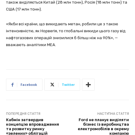
також виділяється Китай (28 млн тонн), Росія (18 млн тонн) та
США (17 млн тонн).
«Якби всі країни, що викидають метан, робили це з такою
інтенсивністю, як Норвегія, то глобальні викиди цього газу від
нафтогазових операцій знизилися б більш ніж на 90%», —
вважають аналітики МЕА.
Facebook
Twitter
ПОПЕРЕДНЯ СТАТТЯ
НАСТУПНА СТАТТЯ
Кабмін затвердив
Ford не планує виділяти
концепцію впровадження
бізнес із виробництва
та розвитку ринку
електромобілів в окрему
«зелених» облігацій
компанію