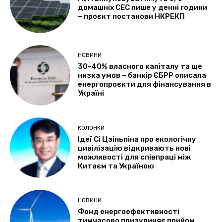
домашніх СЕС лише у денні години
– проєкт постанови НКРЕКП
НОВИНИ
30-40% власного капіталу та ще
низка умов – банкір ЄБРР описала
енергопроєкти для фінансування в
Україні
КОЛОНКИ
Ідеї Сі Цзіньпіна про екологічну
цивілізацію відкривають нові
можливості для співпраці між
Китаєм та Україною
НОВИНИ
Фонд енергоефективності
тимчасово призупиняє прийом