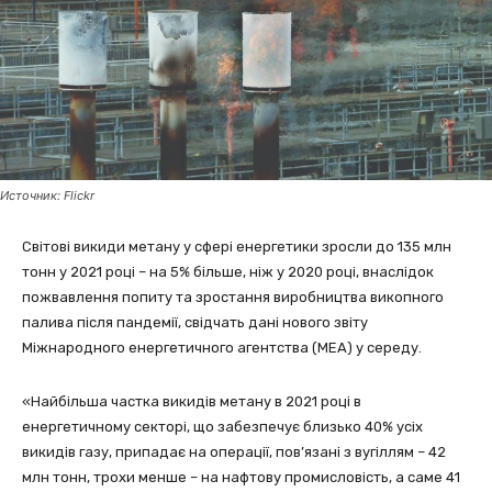
Источник: Flickr
Світові викиди метану у сфері енергетики зросли до 135 млн
тонн у 2021 році – на 5% більше, ніж у 2020 році, внаслідок
пожвавлення попиту та зростання виробництва викопного
палива після пандемії, свідчать дані нового звіту
Міжнародного енергетичного агентства (МЕА) у середу.
«Найбільша частка викидів метану в 2021 році в
енергетичному секторі, що забезпечує близько 40% усіх
викидів газу, припадає на операції, пов’язані з вугіллям – 42
млн тонн, трохи менше – на нафтову промисловість, а саме 41