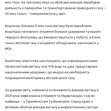
млн тонн. На третьому місці за обсягами викидів перебуває
діяльність з переробки та транспортування природного газу –
39 млн тонн», – повідомляється у звіті.
Водночас близько 9 млн тонн метану було вироблено
внаслідок неповного згоряння біомаси (деревини та іншого
твердого біопалива, що використовується у побуті), а 4 млн
тонн є витоком газу з кінцевого обладнання, зазначають у
МЕА.
Аналітики агентства наголошують, що оприлюднені ними
обсяги витоків метану «на 70% вищі за дані, представлені
національними урядами», що вказує на необхідність
покращення моніторингу витоків цього газу.
За даними звіту, найнижча інтенсивність викидів метану в
2021 році зафіксована в Норвегії та Нідерландах, тоді як
найвища — у Туркменістані та Венесуелі. Серед країн з
великим обсягом викидів метану в енергетичному секторі