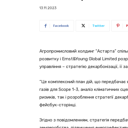
13.11.2023
Facebook
Twitter
P
Агропромисловий холдинг “Астарта” спіль
розвитку і Ernst&Young Global Limited ро
управління – стратегію декарбонізації, її
“Це комплексний план дій, що передбачає
газів для Scope 1-3, аналіз кліматичних сц
ризиків, так і розроблення стратегії декарб
фейсбук-сторінці.
Згідно з повідомленням, стратегія перед
землеробства, підвищення енергоефектив