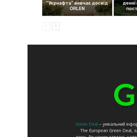
“Укрнафта” вивчає досвід
денні
ORLEN
пос
Green Deal
– унікальний інфо
The European Green Deal, 
року. До наших завдань належ