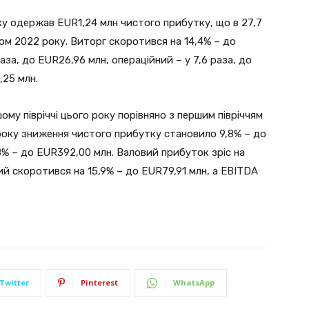
ку одержав EUR1,24 млн чистого прибутку, що в 27,7
дом 2022 року. Виторг скоротився на 14,4% – до
аза, до EUR26,96 млн, операційний – у 7,6 раза, до
,25 млн.
му півріччі цього року порівняно з першим півріччям
 року зниження чистого прибутку становило 9,8% – до
8% – до EUR392,00 млн. Валовий прибуток зріс на
ний скоротився на 15,9% – до EUR79,91 млн, а EBITDA
Twitter
Pinterest
WhatsApp