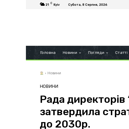
C
21
Kyiv
Субота, 8 Серпня, 2026
Головна
Новини
Погляди
Статті
Новини
НОВИНИ
Рада директорів
затвердила страт
до 2030р.