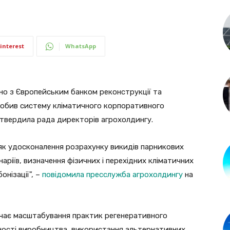
interest
WhatsApp
но з Європейським банком реконструкції та
зробив систему кліматичного корпоративного
 затвердила рада директорів агрохолдингу.
 як удосконалення розрахунку викидів парникових
енаріїв, визначення фізичних і перехідних кліматичних
онізації”, –
повідомила пресслужба агрохолдингу
на
бачає масштабування практик регенеративного
ності виробництва, використання альтернативних