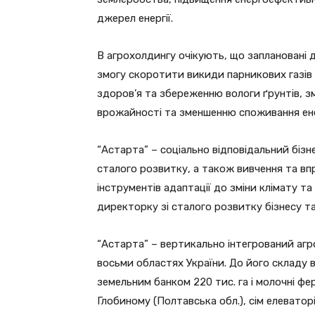
джерел енергії.
В агрохолдингу очікують, що заплановані
змогу скоротити викиди парникових газів
здоров’я та збереженню вологи ґрунтів, 
врожайності та зменшенню споживання енер
“Астарта” – соціально відповідальний бізн
сталого розвитку, а також вивчення та в
інструментів адаптації до зміни клімату та
директорку зі сталого розвитку бізнесу та
“Астарта” – вертикально інтегрований агр
восьми областях України. До його складу 
земельним банком 220 тис. га і молочні фе
Глобиному (Полтавська обл.), сім елеваторі