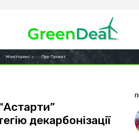
Моніторинг
Про Проєкт
П
 “Астарти”
егію декарбонізації