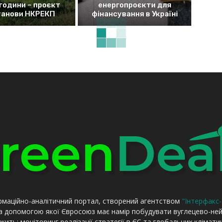
 години – проєкт
енергопроєкти для
танови НКРЕКП
фінансування в Україні
рмаційно-аналітичний портал, створений агентством
"Інтерфакс-
за допомогою якої Євросоюз має намір побудувати вуглецево-не
ить: моніторинг реалізації стратегії в ЄС та глобальних клімати