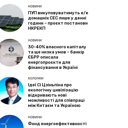
НОВИНИ
ПУП викуповуватимуть е/е
домашніх СЕС лише у денні
години – проєкт постанови
НКРЕКП
НОВИНИ
30-40% власного капіталу
та ще низка умов – банкір
ЄБРР описала
енергопроєкти для
фінансування в Україні
КОЛОНКИ
Ідеї Сі Цзіньпіна про
екологічну цивілізацію
відкривають нові
можливості для співпраці
між Китаєм та Україною
НОВИНИ
Фонд енергоефективності