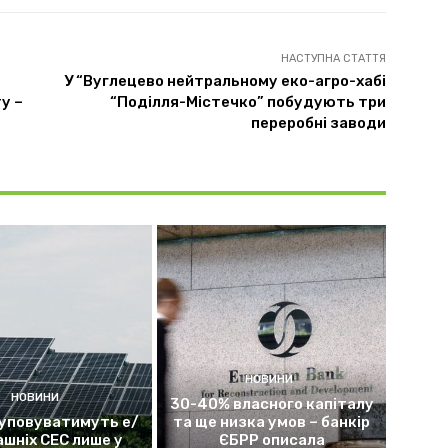
НАСТУПНА СТАТТЯ
У “Вуглецево нейтральному еко-агро-хабі
у –
“Поділля-Містечко” побудують три
переробні заводи
НОВИНИ
НОВИНИ
30-40% власного капіталу
уповуватимуть е/
та ще низка умов – банкір
ашніх СЕС лише у
ЄБРР описала