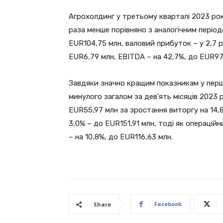
Агрохолдинг у третьому кварталі 2023 ро
раза менше порівняно з аналогічним періо
EUR104,75 млн, валовий прибуток – у 2,7 р
EUR6,79 млн, EBITDA – на 42,7%, до EUR97
Завдяки значно кращим показникам у першо
минулого загалом за дев’ять місяців 2023
EUR55,97 млн за зростання виторгу на 14,
3,0% – до EUR151,91 млн, тоді як операцій
– на 10,8%, до EUR116,63 млн.
Facebook
Share