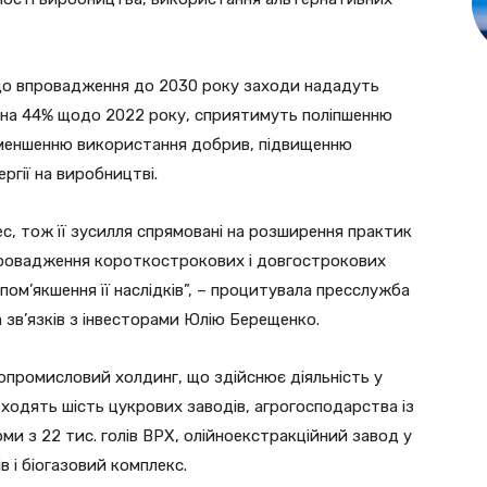
 до впровадження до 2030 року заходи нададуть
 на 44% щодо 2022 року, сприятимуть поліпшенню
зменшенню використання добрив, підвищенню
гії на виробництві.
ес, тож її зусилля спрямовані на розширення практик
провадження короткострокових і довгострокових
 пом’якшення її наслідків”, – процитувала пресслужба
 зв’язків з інвесторами Юлію Берещенко.
опромисловий холдинг, що здійснює діяльність у
входять шість цукрових заводів, агрогосподарства із
рми з 22 тис. голів ВРХ, олійноекстракційний завод у
в і біогазовий комплекс.