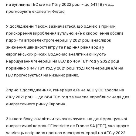
на вугільних ТЕС ще на 11% у 2022 році – до 641 ТВт-год,
прогнозують експерти Rystad.
У дослідженні також зазначається, що однією з причин
прискорення вироблення вугільної е/е є скорочення обсягів
гідро- та вітроелектрогенерації у 2021 році внаслідок
зниження швидкості вітру та падіння рівня води у
європейських річках. Водночас аналітики очікують
нарощування генерації на ВЕС до 469 ТВт-год у 2022 році
порівняно з 447 ТВт-год у 2021 році, тоді як генерація е/е на
ГЕС прогнозується на низьких рівнях.
Згідно з дослідженням, генерація е/е на АЕС у ЄС зросла на
6% у 2021 році — до 884 ТВт-год та внесла «проблиск надії для
енергетичного ринку Європи».
З іншого боку, аналітики також вказують на дані французької
енергетичної компанії Electricite de France SA (EDF), яка вдруге
за місяць погіршила прогноз електрогенерації на АЕС у 2022