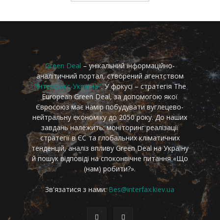
Green Deal
– унікальний інформаційно-
аналітичний портал, створений агентством
"Інтерфакс-Україна"
. У фокусі – стратегія The
European Green Deal, за допомогою якої
Євросоюз має намір побудувати вуглецево-
нейтральну економіку до 2050 року. До наших
завдань належить: моніторинг реалізації
стратегії в ЄС та глобальних кліматичних
тенденцій, аналіз впливу Green Deal на Україну
й пошук відповіді на споконвічне питання «Що
(нам) робити?».
Зв'язатися з нами:
Bes@interfax.kiev.ua