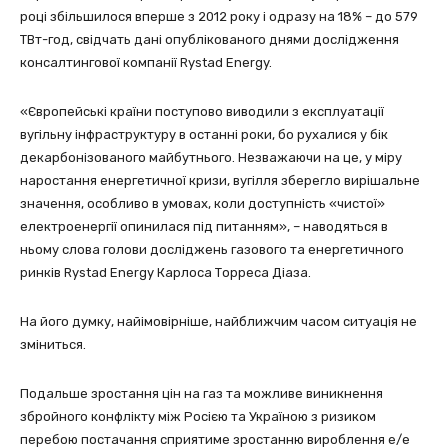
році збільшилося вперше з 2012 року і одразу на 18% – до 579
ТВт-год, свідчать дані опублікованого днями дослідження
консалтингової компанії Rystad Energy.
«Європейські країни поступово виводили з експлуатації
вугільну інфраструктуру в останні роки, бо рухалися у бік
декарбонізованого майбутнього. Незважаючи на це, у міру
наростання енергетичної кризи, вугілля зберегло вирішальне
значення, особливо в умовах, коли доступність «чистої»
електроенергії опинилася під питанням», – наводяться в
ньому слова голови досліджень газового та енергетичного
ринків Rystad Energy Карлоса Торреса Діаза.
На його думку, найімовірніше, найближчим часом ситуація не
зміниться.
Подальше зростання цін на газ та можливе виникнення
збройного конфлікту між Росією та Україною з ризиком
перебою постачання сприятиме зростанню вироблення е/е